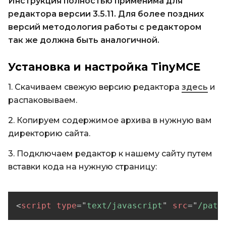
Инструкция полностью применима для
редактора версии 3.5.11. Для более поздних
версий методология работы с редактором
так же должна быть аналогичной.
Установка и настройка TinyMCE
1. Скачиваем свежую версию редактора
здесь
и
распаковываем.
2. Копируем содержимое архива в нужную вам
директорию сайта.
3. Подключаем редактор к нашему сайту путем
вставки кода на нужную страницу:
<
script
type
=
"
text/javascript
"
src
=
"
/path