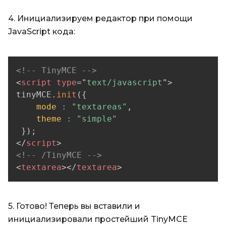
4. Инициализируем редактор при помощи
JavaScript кода:
<!-- TinyMCE -->
<
script
type
=
"
text/javascript
"
>
tinyMCE
.
init
(
{
mode
:
"textareas"
,
theme
:
"simple"
}
)
;
</
script
>
<!-- /TinyMCE -->
<
textarea
>
</
textarea
>
5. Готово! Теперь вы вставили и
инициализировали простейший TinyMCE