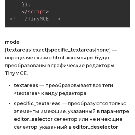
}
)
;
</
script
>
<!-- /TinyMCE -->
mode
[
textareas
|
exact
|
specific_textareas
|
n
one
] —
определяет какие html экхемляры будут
преобразованы в графические редакторы
TinyMCE.
textareas
— преобразовывает все теги
<textarea> к виду редактора
specific_textareas
— преобразуются только
элементы имеющие, указанный в параметре
editor_selector
селектор или не имеющие
селектор, указанный в
editor_deselector