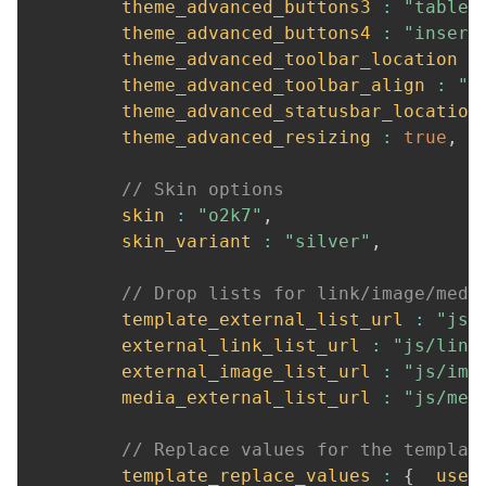
theme_advanced_buttons3
:
"tablec
theme_advanced_buttons4
:
"insert
theme_advanced_toolbar_location
:
theme_advanced_toolbar_align
:
"l
theme_advanced_statusbar_location
theme_advanced_resizing
:
true
,
// Skin options
skin
:
"o2k7"
,
skin_variant
:
"silver"
,
// Drop lists for link/image/medi
template_external_list_url
:
"js/
external_link_list_url
:
"js/link
external_image_list_url
:
"js/ima
media_external_list_url
:
"js/med
// Replace values for the templat
template_replace_values
:
{
user