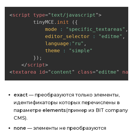
<
script
type
=
"
text/javascript
"
>
        tinyMCE
.
init
(
{
mode
:
"specific_textareas"
,
editor_selector
:
"editme"
,
language
:
"ru"
,
theme
:
"simple"
}
)
;
</
script
>
<
textarea
id
=
"
content
"
class
=
"
editme
"
nam
exact
— преобразуются только элементы,
идентификаторы которых перечислены в
параметре
elements
(пример из BIT company
CMS).
none
— элементы не преобразуются