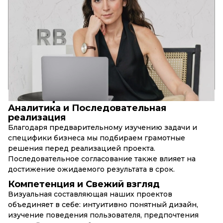
Став предпринимателем, я целиком осознала смысл
выражения “Время – деньги”. Грамотная реализация в срок
является естественной потребностью Заказчика.
Но фокусируясь на заработке, а не на качестве – хорошего
продукта не получится. Во всём нужна золотая середина!
10+
80+
30+
лет в
успешных web-
запущенных бренд-
компании
проектов
проектов
ПРИНЦИПЫ
RBAND
Аналитика и Последовательная
реализация
Благодаря предварительному изучению задачи и
специфики бизнеса мы подбираем грамотные
решения перед реализацией проекта.
Последовательное согласование также влияет на
достижение ожидаемого результата в срок.
Компетенция и Свежий взгляд
Визуальная составляющая наших проектов
объединяет в себе: интуитивно понятный дизайн,
изучение поведения пользователя, предпочтения