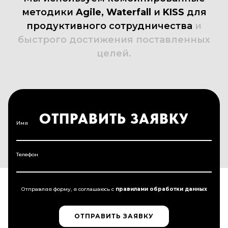
методики
Agile,
Waterfall
и
KISS
для
продуктивного
сотрудничества
и
быстрого
достижения
поставленных
целей.
ОТПРАВИТЬ ЗАЯВКУ
Имя
Телефон
Отправляя форму, я соглашаюсь c
правилами обработки данных
ОТПРАВИТЬ ЗАЯВКУ
ОТПРАВИТЬ ЗАЯВКУ