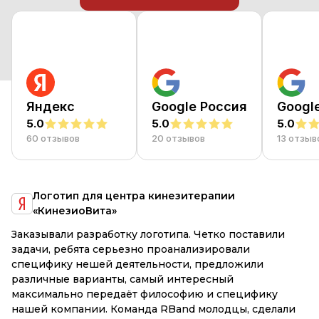
Яндекс
Google Россия
Googl
5.0
5.0
5.0
60 отзывов
20 отзывов
13 отзыв
я
Логотип для центра кинезитерапии
«КинезиоВита»
е
Заказывали разработку логотипа. Четко поставили
R
и
задачи, ребята серьезно проанализировали
М
специфику нешей деятельности, предложили
Вс
различные варианты, самый интересный
к
максимально передаёт философию и специфику
р
,
нашей компании. Команда RBand молодцы, сделали