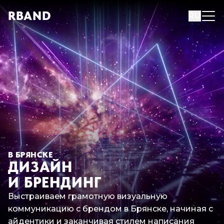
R
B
AND
RU
В БРЯНСКЕ
ДИЗАЙН
И БРЕНДИНГ
Выстраиваем грамотную визуальную
коммуникацию с брендом в Брянске, начиная с
айдентики и заканчивая стилем написания