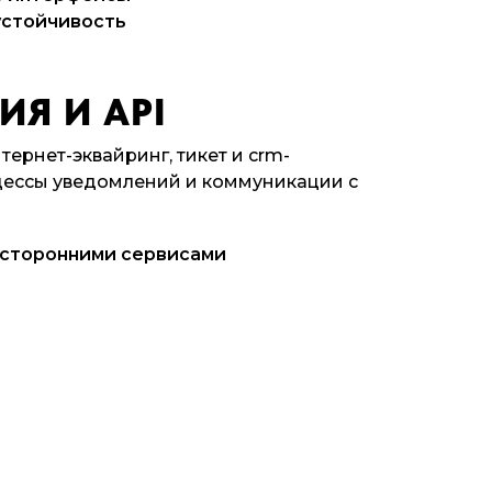
устойчивость
Я И API
тернет-эквайринг, тикет и crm-
цессы уведомлений и коммуникации с
 сторонними сервисами