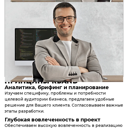
АНДРЕЙ
ВЕДУЩИЙ РАЗРАБОТЧИК
Два профильных образования в области разработки
программного обеспечения
В юном возрасте оценил потенциал информационных
технологий: глобализацию и глубину интеграции IT-
решений в социальные структуры современного общества.
Опыт в различных IT областях с 2006 года. Аналитическое
системное мышление. Компетенции для решения задача
бизнеса, DevOps, Full stack, SEO.
17+
90+
10+
лет в разработке
успешных web-проектов
сложных web-сервисов
ПРИНЦИПЫ
RBAND
Аналитика, брифинг и планирование
Изучаем специфику, проблемы и потребности
целевой аудитории бизнеса, предлагаем удобные
решение для Вашего клиента. Согласовываем важные