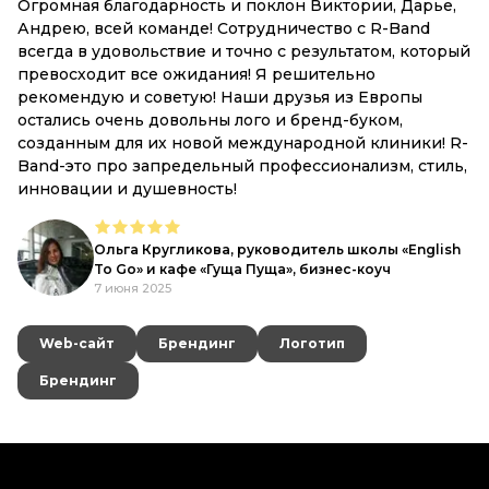
Николай, руководитель проекта
5 июня 2025
d.
,
ый
R-
ь,
h