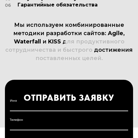
Front-end и Back-end разработка
03
Тестирование и отладка
04
Запуск проекта и обучение
05
Гарантийные обязательства
06
Мы
используем
комбинированные
методики
разработки
сайтов:
Agile,
Waterfall
и
KISS
для
продуктивного
сотрудничества
и
быстрого
достижения
поставленных
целей.
ОТПРАВИТЬ ЗАЯВКУ
Имя