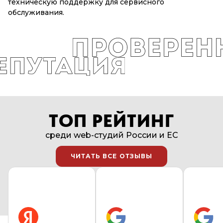
Обеспечиваем реализованные проекты и сайты в
Калининграде гарантийным сервисным периодом.
Нашим клиентам не требуется оплачивать
техническую поддержку для сервисного
обслуживания.
ТОП РЕЙТИНГ
среди web-студий России и EC
ЧИТАТЬ ВСЕ ОТЗЫВЫ
ЧИТАТЬ ВСЕ ОТЗЫВЫ