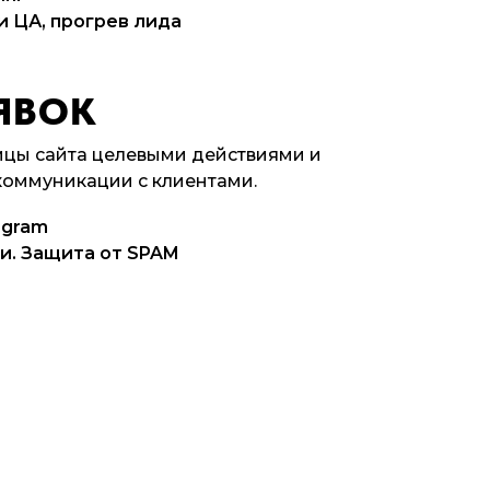
 ЦА, прогрев лида
ЯВОК
цы сайта целевыми действиями и
коммуникации с клиентами.
egram
и. Защита от SPAM