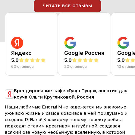
ЧИТАТЬ ВСЕ ОТЗЫВЫ
ЧИТАТЬ ВСЕ ОТЗЫВЫ
Яндекс
Google Россия
Googl
5.0
5.0
5.0
60 отзывов
20 отзывов
13 отзыв
Брендирование кафе «Гуща Пуща», логотип для
коуча Ольги Кругликовой, Россия
Наши любимые Еноты! Мне кадежется, мы знакомые
З
уже всю жизнь и самое красивое в ней придумано и
з
создано R-Band! К каждому новому проекту ребята
с
подходят с таким креативом и глубиной, создавая
р
всякий раз новую необычную вселенную, в которой
м