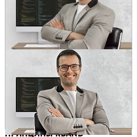
АНДРЕЙ
ВЕДУЩИЙ РАЗРАБОТЧИК
Два профильных образования в области разработки
программного обеспечения
В юном возрасте оценил потенциал информационных
технологий: глобализацию и глубину интеграции IT-
решений в социальные структуры современного общества.
Опыт в различных IT областях с 2006 года. Аналитическое
системное мышление. Компетенции для решения задача
бизнеса, DevOps, Full stack, SEO.
17+
90+
10+
лет в разработке
успешных web-проектов
сложных web-сервисов
ПРИНЦИПЫ
RBAND