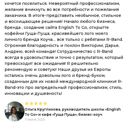
хочется поселиться. Невероятный профессионализм,
н
желание вникнуть во все потребности и пожелания
в
заказчика. В итоге-представить необычное, стильное
и восхищающее решение! Начало любого бизнеса,
бренда , создание сайта English To Go, открытте
кофейни Гуща-Пуща, красивейшего лого моего
личного бренда Коуча… все только с ребятами R-Band.
Огромная благодарность и поклон Виктории, Дарье,
Андрею, всей команде! Сотрудничество с R-Band
всегда в удовольствие и точно с результатом, который
превосходит все ожидания! Я решительно
рекомендую и советую! Наши друзья из Европы
остались очень довольны лого и бренд-буком,
созданным для их новой международной клиники! R-
Band-это про запредельный профессионализм, стиль,
инновации и душевность!
Ольга Кругликова, руководитель школы «English
To Go» и кафе «Гуща Пуща», бизнес-коуч
7 июня 2025