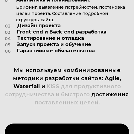
01
Брифинг, выявление потребностей, постановка
целей проекта. Составление подробной
структуры сайта.
Дизайн проекта
02
Front-end и Back-end разработка
03
Тестирование и отладка
04
Запуск проекта и обучение
05
Гарантийные обязательства
06
Мы
используем
комбинированные
методики
разработки
сайтов:
Agile,
Waterfall
и
KISS
для
продуктивного
сотрудничества
и
быстрого
достижения
поставленных
целей.