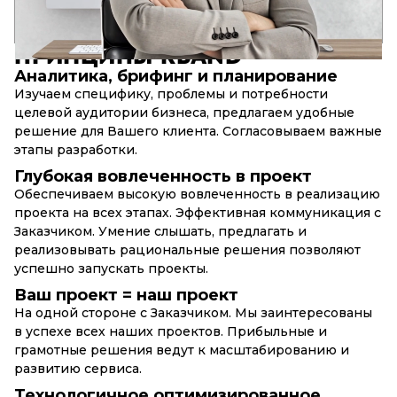
17+
90+
10+
лет в разработке
успешных web-проектов
сложных web-сервисов
ПРИНЦИПЫ
RBAND
Аналитика, брифинг и планирование
Изучаем специфику, проблемы и потребности
целевой аудитории бизнеса, предлагаем удобные
решение для Вашего клиента. Согласовываем важные
этапы разработки.
Глубокая вовлеченность в проект
Обеспечиваем высокую вовлеченность в реализацию
проекта на всех этапах. Эффективная коммуникация с
Заказчиком. Умение слышать, предлагать и
реализовывать рациональные решения позволяют
успешно запускать проекты.
Ваш проект = наш проект
На одной стороне с Заказчиком. Мы заинтересованы
в успехе всех наших проектов. Прибыльные и
грамотные решения ведут к масштабированию и
развитию сервиса.
Технологичное оптимизированное