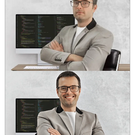
АНДРЕЙ
ВЕДУЩИЙ РАЗРАБОТЧИК
Два профильных образования в области разработки
программного обеспечения
В юном возрасте оценил потенциал информационных
технологий: глобализацию и глубину интеграции IT-
решений в социальные структуры современного общества.
Опыт в различных IT областях с 2006 года. Аналитическое
системное мышление. Компетенции для решения задача
бизнеса, DevOps, Full stack, SEO.