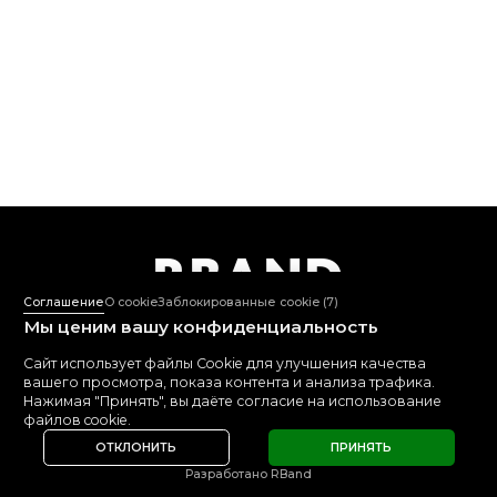
h
R
B
AND
Соглашение
О cookie
Заблокированные cookie
(7)
Агентство дизайна и
интернет-индустрии
Мы ценим вашу конфиденциальность
Сайт использует файлы Cookie для улучшения качества
+7 495 109-12-02
вашего просмотра, показа контента и анализа трафика.
Пн-Пт: 10:00-18:00
Нажимая "Принять", вы даёте согласие на использование
mail@rband.pro
файлов cookie.
WhatsApp
Telegram
Behance
ОТКЛОНИТЬ
ПРИНЯТЬ
Разработано RBand
СМОТРЕТЬ
5.0
5.0