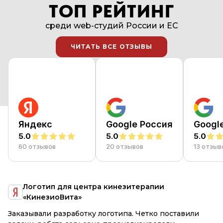
ТОП РЕЙТИНГ
среди web-студий России и EC
ЧИТАТЬ ВСЕ ОТЗЫВЫ
ЧИТАТЬ ВСЕ ОТЗЫВЫ
Яндекс
Google Россия
Googl
5.0
5.0
5.0
60 отзывов
20 отзывов
13 отзыв
я
Логотип для центра кинезитерапии
«КинезиоВита»
е
Заказывали разработку логотипа. Четко поставили
R