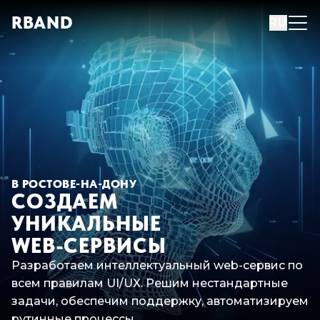
R
B
AND
RU
В РОСТОВЕ-НА-ДОНУ
СОЗДАЕМ
УНИКАЛЬНЫЕ
WEB-СЕРВИСЫ
Разработаем интеллектуальный web-сервис по
всем правилам UI/UX. Решим нестандартные
задачи, обеспечим поддержку, автоматизируем
рутинные процессы.