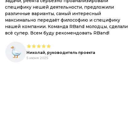
и
задачи, ребята серьезно проанализировали
М
специфику нешей деятельности, предложили
Вс
различные варианты, самый интересный
к
максимально передаёт философию и специфику
р
,
нашей компании. Команда RBand молодцы, сделали
всё супер. Всем буду рекомендовать RBand!
е
Николай, руководитель проекта
5 июня 2025
d.
,
ый
R-
ь,