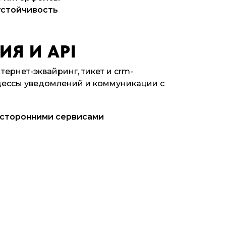
устойчивость
Я И API
тернет-эквайринг, тикет и crm-
цессы уведомлений и коммуникации с
 сторонними сервисами