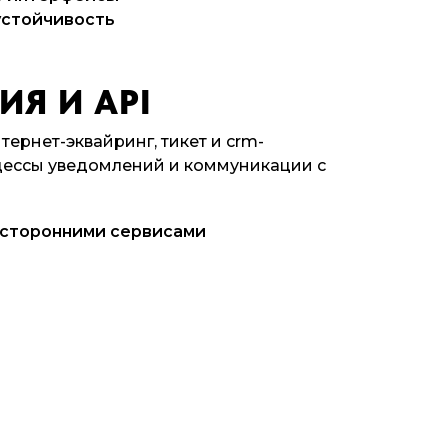
устойчивость
Я И API
тернет-эквайринг, тикет и crm-
цессы уведомлений и коммуникации с
 сторонними сервисами