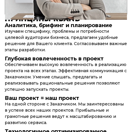
17+
90+
10+
лет в разработке
успешных web-проектов
сложных web-сервисов
ПРИНЦИПЫ
RBAND
Аналитика, брифинг и планирование
Изучаем специфику, проблемы и потребности
целевой аудитории бизнеса, предлагаем удобные
решение для Вашего клиента. Согласовываем важные
этапы разработки.
Глубокая вовлеченность в проект
Обеспечиваем высокую вовлеченность в реализацию
проекта на всех этапах. Эффективная коммуникация с
Заказчиком. Умение слышать, предлагать и
реализовывать рациональные решения позволяют
успешно запускать проекты.
Ваш проект = наш проект
На одной стороне с Заказчиком. Мы заинтересованы
в успехе всех наших проектов. Прибыльные и
грамотные решения ведут к масштабированию и
развитию сервиса.
Технологичное оптимизированное