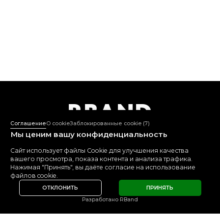
R
B
AND
Соглашение
О cookie
Заблокированные cookie
(7)
Агентство дизайна и
интернет-индустрии
Мы ценим вашу конфиденциальность
Сайт использует файлы Cookie для улучшения качества
+7 495 109-12-02
вашего просмотра, показа контента и анализа трафика.
Пн-Пт: 10:00-18:00
Нажимая "Принять", вы даёте согласие на использование
mail@rband.pro
файлов cookie.
WhatsApp
Telegram
Behance
ОТКЛОНИТЬ
ПРИНЯТЬ
Разработано RBand
СМОТРЕТЬ
5.0
5.0
ОТЗЫВЫ