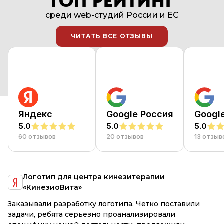
ТОП РЕЙТИНГ
среди web-студий России и EC
ЧИТАТЬ ВСЕ ОТЗЫВЫ
ЧИТАТЬ ВСЕ ОТЗЫВЫ
Яндекс
Google Россия
Googl
5.0
5.0
5.0
60 отзывов
20 отзывов
13 отзыв
я
Логотип для центра кинезитерапии
«КинезиоВита»
е
Заказывали разработку логотипа. Четко поставили
R
и
задачи, ребята серьезно проанализировали
М