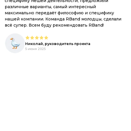
специфику нешей деятельности, предложили
Вс
различные варианты, самый интересный
к
максимально передаёт философию и специфику
р
,
нашей компании. Команда RBand молодцы, сделали
всё супер. Всем буду рекомендовать RBand!
е
Николай, руководитель проекта
5 июня 2025
d.
,
ый
R-
ь,
h