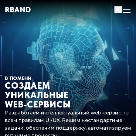
R
B
AND
RU
В ТЮМЕНИ
СОЗДАЕМ
УНИКАЛЬНЫЕ
WEB-СЕРВИСЫ
Разработаем интеллектуальный web-сервис по
всем правилам UI/UX. Решим нестандартные
задачи, обеспечим поддержку, автоматизируем
рутинные процессы.