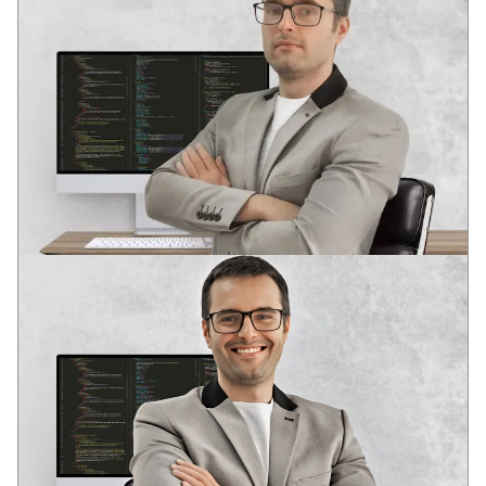
АНДРЕЙ
ВЕДУЩИЙ РАЗРАБОТЧИК
Два профильных образования в области разработки
программного обеспечения
В юном возрасте оценил потенциал информационных
технологий: глобализацию и глубину интеграции IT-
решений в социальные структуры современного общества.
Опыт в различных IT областях с 2006 года. Аналитическое
системное мышление. Компетенции для решения задача
бизнеса, DevOps, Full stack, SEO.