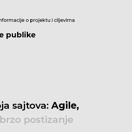
formacije o projektu i ciljevima
ne publike
oja
sajtova:
Agile,
brzo
postizanje