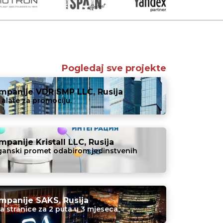
Pogledaj sve projekte
ompanije VDR SMP LLC, Rusija
alate za promociju.
panije Kristall LLC, Rusija
rganski promet odabirom jedinstvenih
mpanije SAKS, Rusija
a stranice za 2 puta u 3 mjeseca