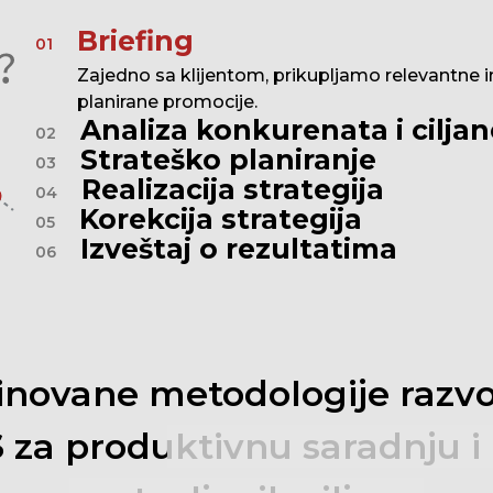
Briefing
01
Zajedno sa klijentom, prikupljamo relevantne in
planirane promocije.
Analiza konkurenata i cilja
02
Strateško planiranje
03
Realizacija strategija
04
Korekcija strategija
05
Izveštaj o rezultatima
06
inovane
metodologije
razv
S
za
produktivnu
saradnju
i