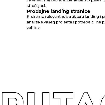
internet marketinga. Eliminišemo paraz
stručnjaci.
Prodajne landing stranice
Kreiramo relevantnu strukturu landing i p
analitike vašeg projekta i potreba ciljne
zahtev.