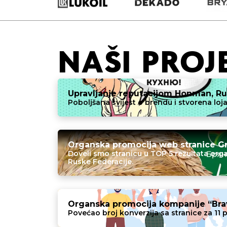
NAŠI PROJ
Upravljanje reputacijom Honman, Ru
Poboljšana svijest o brendu i stvorena loja
Organska promocija web stranice Gr
Doveli smo stranicu u TOP 5 rezultata orga
Ruske Federacije.
Organska promocija kompanije “Brav
Povećao broj konverzija sa stranice za 11 p