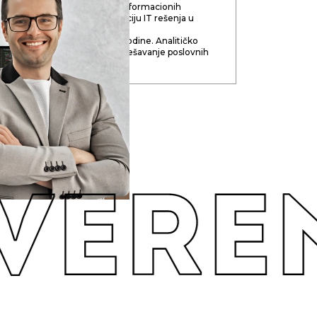
rastu prepoznao potencijal informacionih
 globalizaciju i duboku integraciju IT rešenja u
trukture savremenog društva.
aznim IT oblastima od 2006. godine. Analitičko
azmišljanje. Kompetencije za rešavanje poslovnih
vOps, Full Stack, SEO.