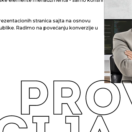
itske elemente menadžmenta - samo korisni
U mladom uz
tehnologija:
društvene s
Iskustvo u r
rezentacionih stranica sajta na osnovu
sistemsko r
zadataka, De
 publike. Radimo na povećanju konverzije u