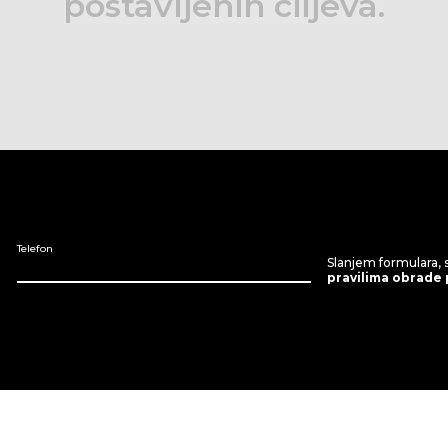
postavljenih
ciljeva.
Telefon
Slanjem formulara, 
pravilima obrade