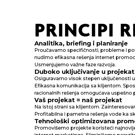
PRINCIPI
R
Analitika, briefing i planiranje
Proučavamo specifičnosti, probleme i pot
nudimo efikasna rešenja internet promoci
Usmenjujemo važne faze razvoja.
Duboko uključivanje u projekat
Osiguravamo visok stepen uključenosti u 
Efikasna komunikacija sa klijentom. Spos
racionalnih rešenja omogućava uspešno 
Vaš projekat = naš projekat
Na istoj strani sa klijentom. Zainteresov
Profitabilna i pametna rešenja vode ka skal
Tehnološki optimizovana prom
Promovišemo projekte koristeći najnovij