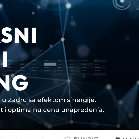
SNI
I
NG
u Zadru sa efektom sinergije.
 i optimalnu cenu unapređenja.