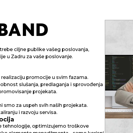
BAND
rebe ciljne publike vašeg poslovanja,
je u Zadru za vaše poslovanje.
realizaciju promocije u svim fazama.
obnost slušanja, predlaganja i sprovođenja
promovisanje projekata.
ani smo za uspeh svih naših projekata.
iranju i razvoju servisa.
ocija
e tehnologije, optimizujemo troškove
AND