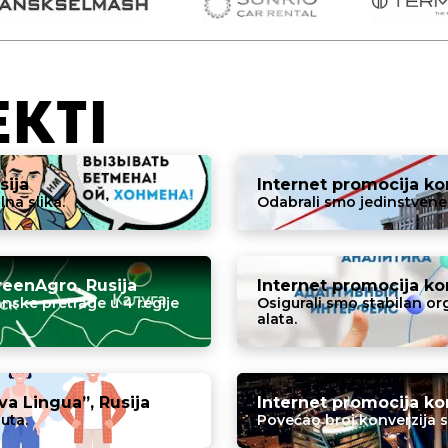
EKTI
sija
Internet promocija k
lna slika.
Odabrali smo jedinstvene 
eenAgro, Rusija
Internet promocija kom
nske pretrage u 4 regije
Osigurali smo stabilan o
alata.
a Lingua”, Rusija
Internet promocija ko
uta.
Povećao broj konverzija s