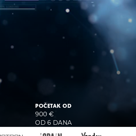
POČETAK OD
900
€
OD 6 DANA