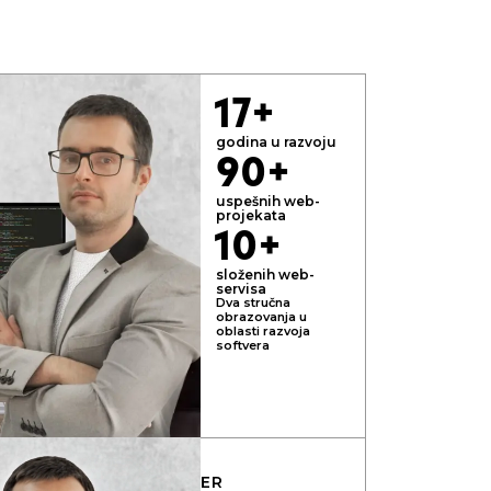
17+
godina u razvoju
90+
uspešnih web-
projekata
10+
složenih web-
servisa
Dva stručna
obrazovanja u
oblasti razvoja
softvera
REY
VODEĆI DEVELOPER