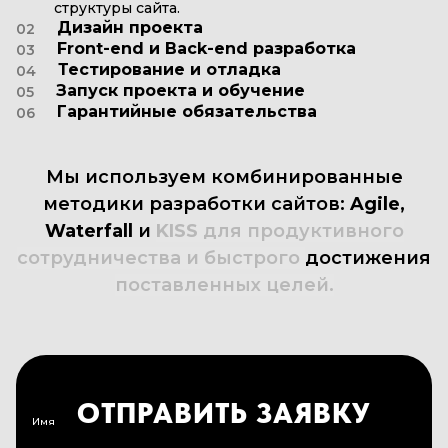
структуры сайта.
Дизайн проекта
02
Front-end и Back-end разработка
03
Тестирование и отладка
04
Запуск проекта и обучение
05
Гарантийные обязательства
06
Мы
используем
комбинированные
методики
разработки
сайтов:
Agile,
Waterfall
и
KISS
для
продуктивного
сотрудничества
и
быстрого
достижения
поставленных
целей.
ОТПРАВИТЬ ЗАЯВКУ
Имя