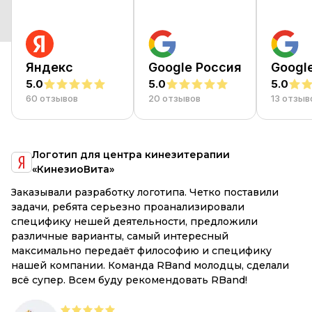
Яндекс
Google Россия
Googl
5.0
5.0
5.0
60 отзывов
20 отзывов
13 отзыв
я
Логотип для центра кинезитерапии
«КинезиоВита»
е
Заказывали разработку логотипа. Четко поставили
R
и
задачи, ребята серьезно проанализировали
М
специфику нешей деятельности, предложили
Вс
различные варианты, самый интересный
к
максимально передаёт философию и специфику
р
,
нашей компании. Команда RBand молодцы, сделали
всё супер. Всем буду рекомендовать RBand!
е