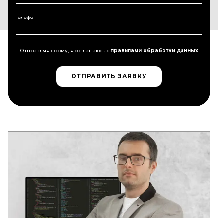
Телефон
Отправляя форму, я соглашаюсь c
правилами обработки данных
ОТПРАВИТЬ ЗАЯВКУ
ОТПРАВИТЬ ЗАЯВКУ