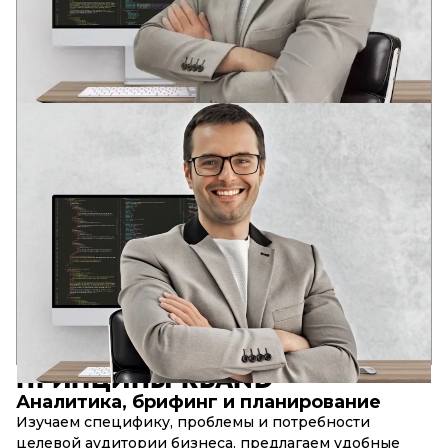
АНДРЕЙ
ВЕДУЩИЙ РАЗРАБОТЧИК
Два профильных образования в области разработки
программного обеспечения
В юном возрасте оценил потенциал информационных
технологий: глобализацию и глубину интеграции IT-
решений в социальные структуры современного общества.
Опыт в различных IT областях с 2006 года. Аналитическое
системное мышление. Компетенции для решения задача
бизнеса, DevOps, Full stack, SEO.
17+
90+
10+
лет в разработке
успешных web-проектов
сложных web-сервисов
ПРИНЦИПЫ
RBAND
Аналитика, брифинг и планирование
Изучаем специфику, проблемы и потребности
целевой аудитории бизнеса, предлагаем удобные