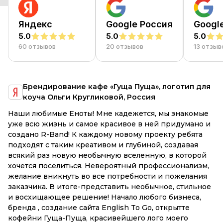
Яндекс
Google Россия
Googl
5.0
5.0
5.0
60 отзывов
20 отзывов
13 отзыв
Брендирование кафе «Гуща Пуща», логотип для
коуча Ольги Кругликовой, Россия
Наши любимые Еноты! Мне кадежется, мы знакомые
З
уже всю жизнь и самое красивое в ней придумано и
з
создано R-Band! К каждому новому проекту ребята
с
подходят с таким креативом и глубиной, создавая
р
всякий раз новую необычную вселенную, в которой
м
хочется поселиться. Невероятный профессионализм,
н
желание вникнуть во все потребности и пожелания
в
заказчика. В итоге-представить необычное, стильное
и восхищающее решение! Начало любого бизнеса,
бренда , создание сайта English To Go, открытте
кофейни Гуща-Пуща, красивейшего лого моего