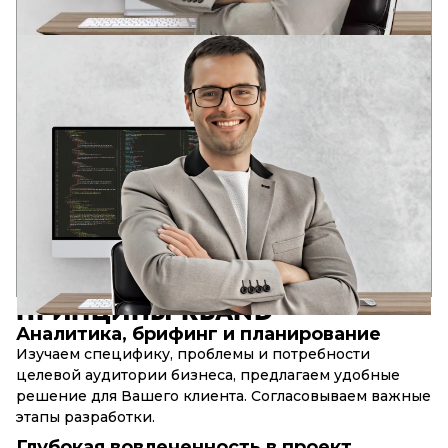
АНДРЕЙ
ВЕДУЩИЙ РАЗРАБОТЧИК
Два профильных образования в области разработки
программного обеспечения
В юном возрасте оценил потенциал информационных
технологий: глобализацию и глубину интеграции IT-
решений в социальные структуры современного общества.
Опыт в различных IT областях с 2006 года. Аналитическое
системное мышление. Компетенции для решения задача
бизнеса, DevOps, Full stack, SEO.
17+
90+
10+
лет в разработке
успешных web-проектов
сложных web-сервисов
ПРИНЦИПЫ
RBAND
Аналитика, брифинг и планирование
Изучаем специфику, проблемы и потребности
целевой аудитории бизнеса, предлагаем удобные
решение для Вашего клиента. Согласовываем важные
этапы разработки.
Глубокая вовлеченность в проект