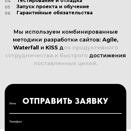
Тестирование и отладка
04
Запуск проекта и обучение
05
Гарантийные обязательства
06
Мы
используем
комбинированные
методики
разработки
сайтов:
Agile,
Waterfall
и
KISS
для
продуктивного
сотрудничества
и
быстрого
достижения
поставленных
целей.
ОТПРАВИТЬ ЗАЯВКУ
Имя
Телефон