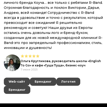
личного бренда Коуча… все только с ребятами R-Band.
Огромная благодарность и поклон Виктории, Дарье,
Андрею, всей команде! Сотрудничество с R-Band
всегда в удовольствие и точно с результатом, который
превосходит все ожидания! Я решительно
рекомендую и советую! Наши друзья из Европы
остались очень довольны лого и бренд-буком,
созданным для их новой международной клиники! R-
Band-это про запредельный профессионализм, стиль,
инновации и душевность!
Ольга Кругликова, руководитель школы «English
To Go» и кафе «Гуща Пуща», бизнес-коуч
7 июня 2025
Web-сайт
Web-сайт
Брендинг
Брендинг
Логотип
Логотип
Брендинг
Брендинг