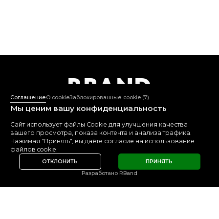
R
B
AND
Соглашение
О cookie
Заблокированные cookie
(7)
Агентство дизайна и
интернет-индустрии
Мы ценим вашу конфиденциальность
Сайт использует файлы Cookie для улучшения качества
+7 495 109-12-02
вашего просмотра, показа контента и анализа трафика.
Пн-Пт: 10:00-18:00
Нажимая "Принять", вы даёте согласие на использование
mail@rband.pro
файлов cookie.
WhatsApp
Telegram
Behance
ОТКЛОНИТЬ
ПРИНЯТЬ
Разработано RBand
СМОТРЕТЬ
5.0
5.0
ОТЗЫВЫ
© 2015 -
2026
RBAND
Политика обработки персональных данных