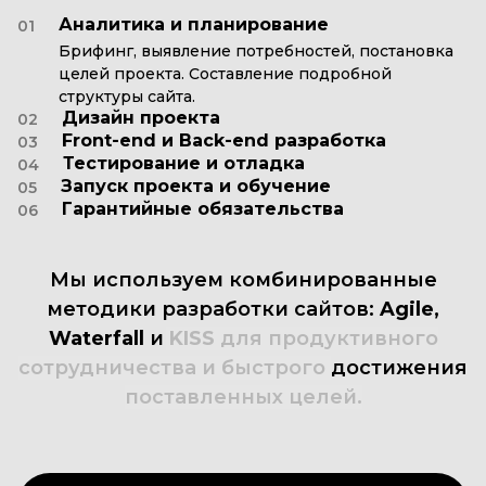
Аналитика и планирование
01
Брифинг, выявление потребностей, постановка
целей проекта. Составление подробной
структуры сайта.
Дизайн проекта
02
Front-end и Back-end разработка
03
Тестирование и отладка
04
Запуск проекта и обучение
05
Гарантийные обязательства
06
Мы
используем
комбинированные
методики
разработки
сайтов:
Agile,
Waterfall
и
KISS
для
продуктивного
сотрудничества
и
быстрого
достижения
поставленных
целей.