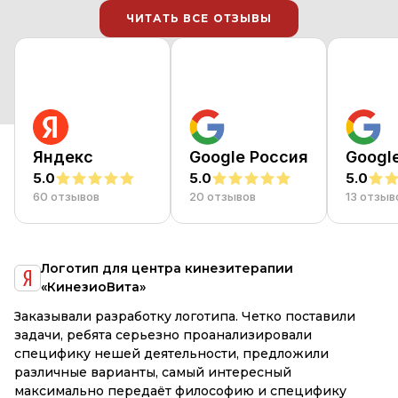
ЧИТАТЬ ВСЕ ОТЗЫВЫ
ЧИТАТЬ ВСЕ ОТЗЫВЫ
Яндекс
Google Россия
Googl
5.0
5.0
5.0
60 отзывов
20 отзывов
13 отзыв
я
Логотип для центра кинезитерапии
«КинезиоВита»
е
Заказывали разработку логотипа. Четко поставили
R
и
задачи, ребята серьезно проанализировали
М
специфику нешей деятельности, предложили
Вс
различные варианты, самый интересный
к
максимально передаёт философию и специфику
р