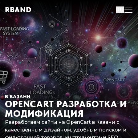
R
B
AND
RU
В КАЗАНИ
OPENCART РАЗРАБОТКА И
МОДИФИКАЦИЯ
Разработаем сайты на OpenCart в Казани с
качественным дизайном, удобным поиском и
фильтрацией товаров, инструментами SEO.