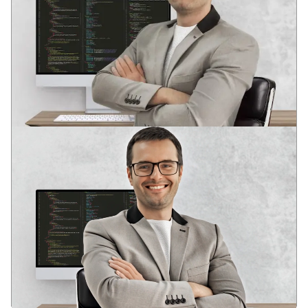
АНДРЕЙ
ВЕДУЩИЙ РАЗРАБОТЧИК
Два профильных образования в области разработки
программного обеспечения
В юном возрасте оценил потенциал информационных
технологий: глобализацию и глубину интеграции IT-
решений в социальные структуры современного общества.
Опыт в различных IT областях с 2006 года. Аналитическое
системное мышление. Компетенции для решения задача
бизнеса, DevOps, Full stack, SEO.
17+
90+
10+
лет в разработке
успешных web-проектов
сложных web-сервисов