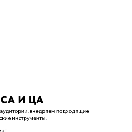
СА И ЦА
 аудитории, внедряем подходящие
ские инструменты.
инг