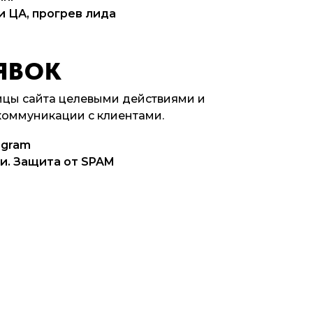
 ЦА, прогрев лида
ЯВОК
цы сайта целевыми действиями и
коммуникации с клиентами.
egram
и. Защита от SPAM