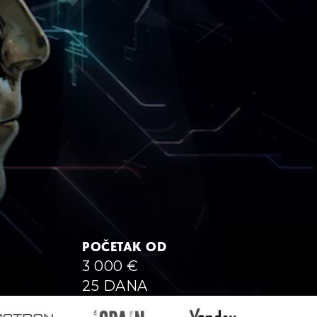
POČETAK OD
3 000
€
25 DANA