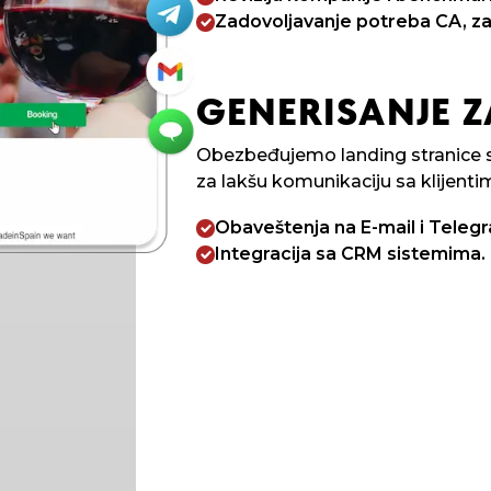
Zadovoljavanje potreba CA, z
GENERISANJE 
Obezbeđujemo landing stranice s
za lakšu komunikaciju sa klijenti
Obaveštenja na E-mail i Teleg
Integracija sa CRM sistemima.