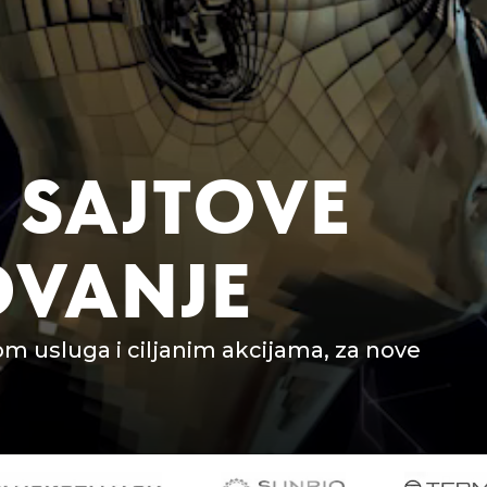
 SAJTOVE
OVANJE
om usluga i ciljanim akcijama, za nove