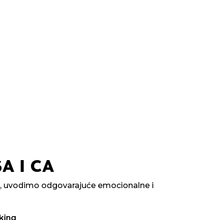
A I CA
e, uvodimo odgovarajuće emocionalne i
king