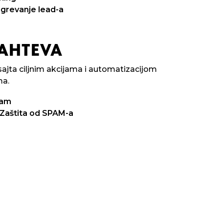
agrevanje lead-a
ZAHTEVA
ajta ciljnim akcijama i automatizacijom
ma.
ram
 Zaštita od SPAM-a