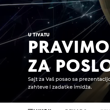
U TIVATU
PRAVIMO
ZA POSL
Sajt za Vaš posao sa prezentacij
zahteve i zadatke imidža.