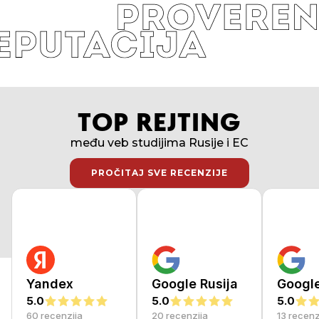
TOP REJTING
među veb studijima Rusije i EC
PROČITAJ SVE RECENZIJE
PROČITAJ SVE RECENZIJE
Yandex
Google Rusija
Googl
5.0
5.0
5.0
60 recenzija
20 recenzija
13 recenz