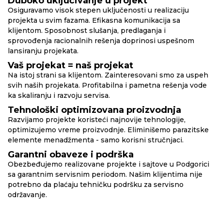
Duboko uključivanje u projekt
Osiguravamo visok stepen uključenosti u realizaciju
projekta u svim fazama. Efikasna komunikacija sa
klijentom. Sposobnost slušanja, predlaganja i
sprovođenja racionalnih rešenja doprinosi uspešnom
lansiranju projekata.
Vaš projekat = naš projekat
Na istoj strani sa klijentom. Zainteresovani smo za uspeh
svih naših projekata. Profitabilna i pametna rešenja vode
ka skaliranju i razvoju servisa.
Tehnološki optimizovana proizvodnja
Razvijamo projekte koristeći najnovije tehnologije,
optimizujemo vreme proizvodnje. Eliminišemo parazitske
elemente menadžmenta - samo korisni stručnjaci.
Garantni obaveze i podrška
Obezbeđujemo realizovane projekte i sajtove u Podgorici
sa garantnim servisnim periodom. Našim klijentima nije
potrebno da plaćaju tehničku podršku za servisno
održavanje.