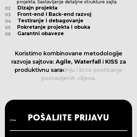
projekta. Sastavljanje detaljne strukture sajta.
Dizajn projekta
02
Front-end i Back-end razvoj
03
Testiranje i debagovanje
04
Pokretanje projekta i obuka
05
Garantni obaveze
06
Koristimo
kombinovane
metodologije
razvoja
sajtova:
Agile,
Waterfall
i
KISS
za
produktivnu
saradnju
i
brzo
postizanje
postavljenih
ciljeva.
POŠALJITE PRIJAVU
Ime