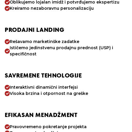
Oblikujemo lojalan imidž i potvrđujemo ekspertizu
Kreiramo nezaboravnu personalizaciju
PRODAJNI LANDING
Rešavamo marketinške zadatke
Ističemo jedinstvenu prodajnu prednost (USP) i
specifičnost
SAVREMENE TEHNOLOGIJE
Interaktivni dinamični interfejsi
Visoka brzina i otpornost na greške
EFIKASAN MENADŽMENT
Pravovremeno pokretanje projekta