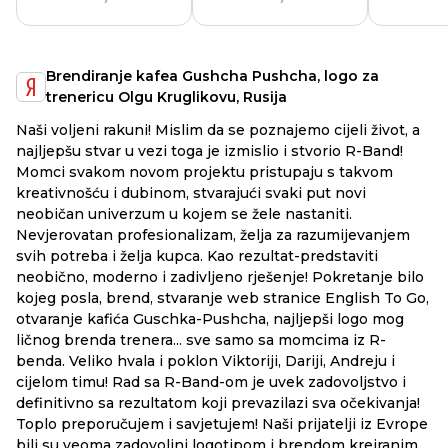
Brendiranje kafea Gushcha Pushcha, logo za
trenericu Olgu Kruglikovu, Rusija
Na
Naši voljeni rakuni! Mislim da se poznajemo cijeli život, a
mo
najljepšu stvar u vezi toga je izmislio i stvorio R-Band!
ak
Momci svakom novom projektu pristupaju s takvom
ma
kreativnošću i dubinom, stvarajući svaki put novi
ko
neobičan univerzum u kojem se žele nastaniti.
do
Nevjerovatan profesionalizam, želja za razumijevanjem
svih potreba i želja kupca. Kao rezultat-predstaviti
neobično, moderno i zadivljeno rješenje! Pokretanje bilo
kojeg posla, brend, stvaranje web stranice English To Go,
otvaranje kafića Guschka-Pushcha, najljepši logo mog
ličnog brenda trenera... sve samo sa momcima iz R-
benda. Veliko hvala i poklon Viktoriji, Dariji, Andreju i
cijelom timu! Rad sa R-Band-om je uvek zadovoljstvo i
definitivno sa rezultatom koji prevazilazi sva očekivanja!
Toplo preporučujem i savjetujem! Naši prijatelji iz Evrope
bili su veoma zadovoljni logotipom i brendom kreiranim