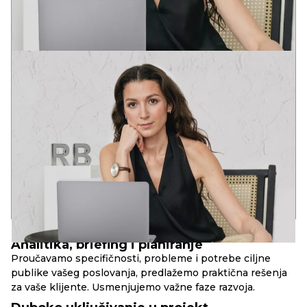
VICTORIA
ART-DIREKTOR
Diplomirala na akademijama dizajna u Pragu i Barseloni.
Projektna praksa u Evropi i SAD.
Postavši preduzetnik, u potpunosti sam shvatila značenje izraza
“Vreme je novac”. Stručna realizacija u roku je prirodna potreba
Klijenta.
Ali fokusiranje samo na zaradu, a ne na kvalitet, neće doneti
dobar proizvod. U svemu je potrebna zlatna sredina!
10+
80+
30+
godina u kompaniji
uspešnih web-projekata
lansiranih brend-projekata
PRINCIPI
RBAND
Analitika, briefing i planiranje
Proučavamo specifičnosti, probleme i potrebe ciljne
publike vašeg poslovanja, predlažemo praktična rešenja
za vaše klijente. Usmenjujemo važne faze razvoja.