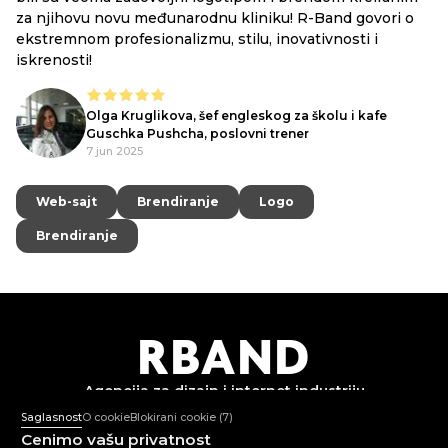
za njihovu novu međunarodnu kliniku! R-Band govori o
ekstremnom profesionalizmu, stilu, inovativnosti i
iskrenosti!
Olga Kruglikova, šef engleskog za školu i kafe
Guschka Pushcha, poslovni trener
7 jun 2025
Web-sajt
Web-sajt
Brendiranje
Brendiranje
Logo
Logo
Brendiranje
Brendiranje
R
B
AND
Agencija za dizajn i
internet industriju
Saglasnost
O cookie
Blokirani cookie
(7)
Cenimo vašu privatnost
+382 67 362 999