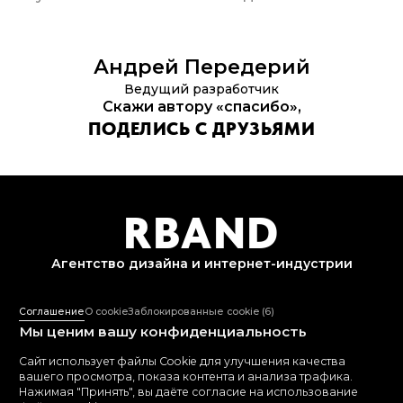
Андрей
Передерий
Ведущий разработчик
Скажи автору «спасибо»,
ПОДЕЛИСЬ С ДРУЗЬЯМИ
R
B
AND
Агентство дизайна и
интернет-индустрии
+7 495 109-12-02
Соглашение
О cookie
Заблокированные cookie
(6)
Пн-Пт: 10:00-18:00
Мы ценим вашу конфиденциальность
mail@rband.pro
WhatsApp
Telegram
Behance
Сайт использует файлы Cookie для улучшения качества
вашего просмотра, показа контента и анализа трафика.
Нажимая "Принять", вы даёте согласие на использование
СМОТРЕТЬ