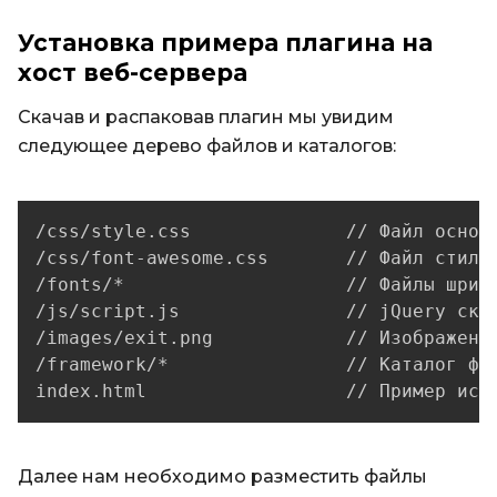
Установка примера плагина на
хост веб-сервера
Скачав и распаковав плагин мы увидим
следующее дерево файлов и каталогов:
/css/style.css              // Файл основн
/css/font-awesome.css       // Файл стилей
/fonts/*                    // Файлы шрифт
/js/script.js               // jQuery скри
/images/exit.png            // Изображение
/framework/*                // Каталог фай
index.html                  // Пример исп
Далее нам необходимо разместить файлы