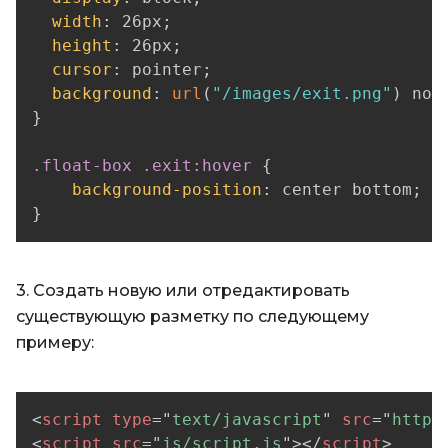
width
:
 26px
;
height
:
 26px
;
cursor
:
 pointer
;
background
:
url
(
"/images/exit.png"
)
 no-
}
.float-box .exit:hover
{
background-position
:
 center bottom
;
}
3. Создать новую или отредактировать
существующую разметку по следующему
примеру:
<
script
type
=
"
text/javascript
"
src
=
"
http:
<
script
src
=
"
js/script.js
"
>
</
script
>