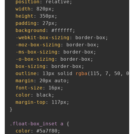
position
:
 relative
;
width
:
 820px
;
height
:
 350px
;
padding
:
 27px
;
background
:
 #ffffff
;
-webkit-box-sizing
:
 border-box
;
-moz-box-sizing
:
 border-box
;
-ms-box-sizing
:
 border-box
;
-o-box-sizing
:
 border-box
;
box-sizing
:
 border-box
;
outline
:
 13px solid 
rgba
(
115
,
 7
,
 50
,
 0.
margin
:
 20px auto
;
font-size
:
 16px
;
color
:
 black
;
margin-top
:
 117px
;
}
.float-box_inset a
{
color
:
 #5a7f80
;