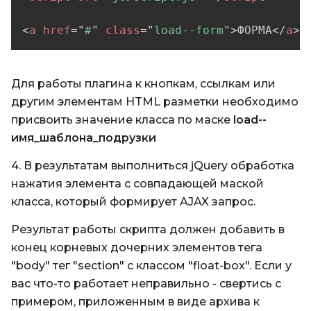
<
a
href
=
"
#
"
class
=
"
load--form
"
>
ФОРМА
</
a
>
Для работы плагина к кнопкам, ссылкам или
другим элементам HTML разметки необходимо
присвоить значение класса по маске
load--
имя_шаблона_подрузки
4. В результатам выполниться jQuery обработка
нажатия элемента с совпадающей маской
класса, который формирует AJAX запрос.
Результат работы скрипта должен добавить в
конец корневых дочерних элементов тега
"body" тег "section" с классом "float-box". Если у
вас что-то работает неправильно - свертись с
примером, приложенным в виде архива к