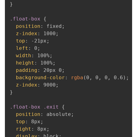
}
.float-box
{
position
:
 fixed
;
z-index
:
 1000
;
top
:
 -21px
;
left
:
 0
;
width
:
 100%
;
height
:
 100%
;
padding
:
 20px 0
;
background-color
:
rgba
(
0
,
 0
,
 0
,
 0.6
)
;
z-index
:
 9000
;
}
.float-box .exit
{
position
:
 absolute
;
top
:
 8px
;
right
:
 8px
;
display
:
 block
;