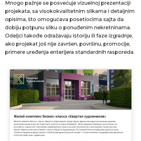
Mnogo pažnje se posvećuje vizuelnoj prezentaciji
projekata, sa visokokvalitetnim slikama i detaljnim
opisima, što omogućava posetiocima sajta da
dobiju potpunu sliku o ponuđenim nekretninama.
Odeljci takođe odražavaju istoriju ili faze izgradnje,
ako projekat još nije završen, površinu, promocije,
primere uređenja enterijera standardnih rasporeda.