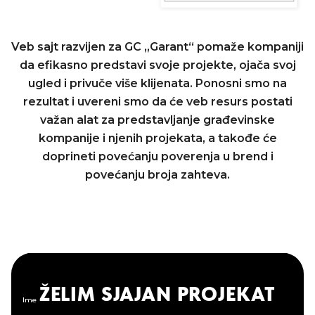
Veb sajt razvijen za GC „Garant“ pomaže kompaniji
da efikasno predstavi svoje projekte, ojača svoj
ugled i privuče više klijenata. Ponosni smo na
rezultat i uvereni smo da će veb resurs postati
važan alat za predstavljanje građevinske
kompanije i njenih projekata, a takođe će
doprineti povećanju poverenja u brend i
povećanju broja zahteva.
ŽELIM SJAJAN PROJEKAT
Ime