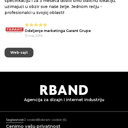
specifikaciju i za 3 meseca dobili smo odličnu lokaciju,
uzimajući u obzir sve naše želje. Jednom rečju -
profesionalci u svojoj oblasti!
Odeljenje marketinga Garant Grupe
13 maj 2019
Web-sajt
Web-sajt
R
B
AND
Agencija za dizajn i
internet industriju
+382 67 836 233
Pon-Pet: 10:00-18:00
Saglasnost
O cookie
Blokirani cookie
(6)
mail@rband.pro
Cenimo vašu privatnost