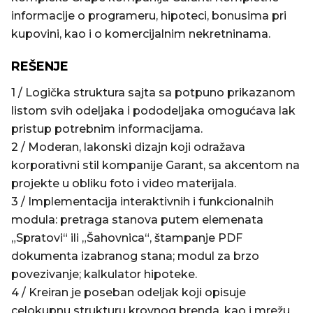
informacije o programeru, hipoteci, bonusima pri
kupovini, kao i o komercijalnim nekretninama.
REŠENJE
1 / Logička struktura sajta sa potpuno prikazanom
listom svih odeljaka i pododeljaka omogućava lak
pristup potrebnim informacijama.
2 / Moderan, lakonski dizajn koji odražava
korporativni stil kompanije Garant, sa akcentom na
projekte u obliku foto i video materijala.
3 / Implementacija interaktivnih i funkcionalnih
modula: pretraga stanova putem elemenata
„Spratovi“ ili „Šahovnica“, štampanje PDF
dokumenta izabranog stana; modul za brzo
povezivanje; kalkulator hipoteke.
4 / Kreiran je poseban odeljak koji opisuje
celokupnu strukturu krovnog brenda, kao i mrežu