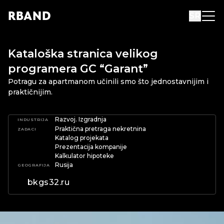
R
B
AND
SR
Kataloška stranica velikog
programera GC “Garant”
Potragu za apartmanom učinili smo što jednostavnijim i
praktičnijim.
Razvoj. Izgradnja
INDUSTRIJA
Praktična pretraga nekretnina
ZADACI
Katalog projekata
Prezentacija kompanije
Kalkulator hipoteke
Rusija
GEOGRAFIJA
bkgs32.ru