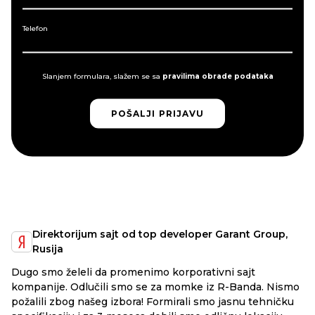
Telefon
Slanjem formulara, slažem se sa
pravilima obrade podataka
POŠALJI PRIJAVU
POŠALJI PRIJAVU
Direktorijum sajt od top developer Garant Group,
Rusija
Dugo smo želeli da promenimo korporativni sajt
kompanije. Odlučili smo se za momke iz R-Banda. Nismo
požalili zbog našeg izbora! Formirali smo jasnu tehničku