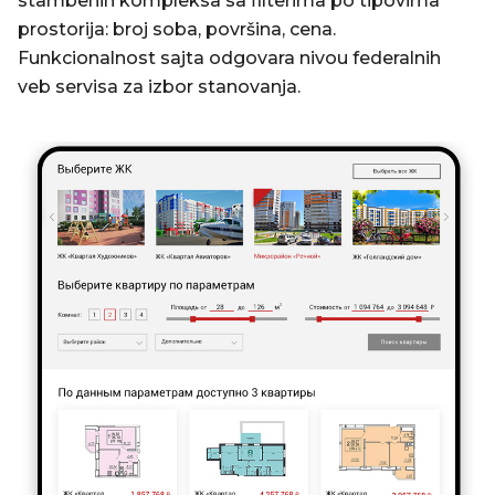
stambenih kompleksa sa filterima po tipovima
prostorija: broj soba, površina, cena.
Funkcionalnost sajta odgovara nivou federalnih
veb servisa za izbor stanovanja.